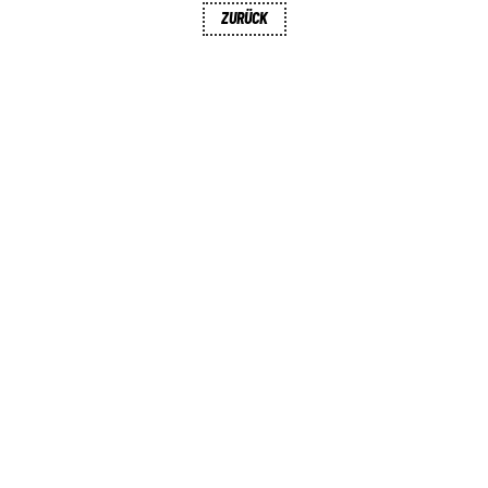
ZURÜCK