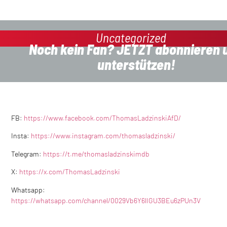
Uncategorized
Noch kein Fan? JETZT abonnieren 
unterstützen!
FB:
https://www.facebook.com/ThomasLadzinskiAfD/
Insta:
https://www.instagram.com/thomasladzinski/
Telegram:
https://t.me/thomasladzinskimdb
X:
https://x.com/ThomasLadzinski
Whatsapp:
https://whatsapp.com/channel/0029Vb6Y6lIGU3BEu6zPUn3V